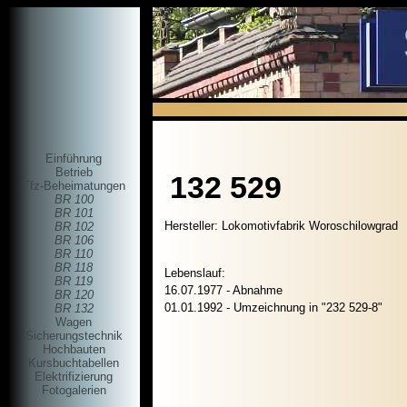
Einführung
Betrieb
132 529
Tfz-Beheimatungen
BR 100
BR 101
Hersteller: Lokomotivfabrik Woroschilowgrad
BR 102
BR 106
BR 110
BR 118
Lebenslauf:
BR 119
16.07.1977 - Abnahme
BR 120
01.01.1992 - Umzeichnung in "232 529-8"
BR 132
Wagen
Sicherungstechnik
Hochbauten
Kursbuchtabellen
Elektrifizierung
Fotogalerien